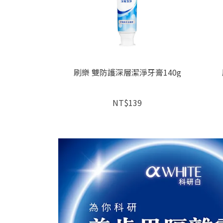
深潔牙刷
刷樂 雙防護深層潔淨牙膏140g
9
NT$139