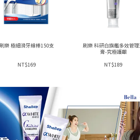
刷樂 極細滑牙線棒150支
刷樂 科研白旗艦多效管理
膏-究極護齦
NT$169
NT$189