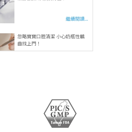
繼續閱讀...
忽略寶寶口腔清潔 小心奶瓶性齲
齒找上門！
有沒有曾經發現 寶寶的牙齒上佈滿
斑駁不一的白色斑點，過一陣子⋯
繼續閱讀...
電動牙刷真的可以刷的比較乾淨 ?
看著電視上琳瑯滿目的電動牙刷廣
告，讓人疑惑電動牙刷真的比手動⋯