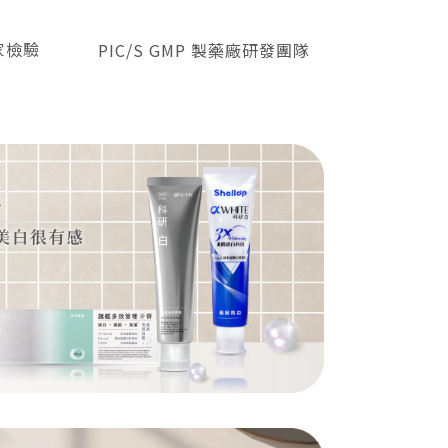
繼續閱讀...
國家檢驗
PIC/S GMP 製藥廠研發團隊
有缺牙一定要裝假牙嗎 ?
王先生幾年前因為愛啃骨頭咬斷下排
臼齒，在醫生診療下認為需拔除⋯
繼續閱讀...
破除7個口腔保養偏方
你一定有過這些經驗，當嘴破的時候
就會聽到許多治療嘴破的偏方，⋯