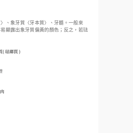
質〉、象牙質〈牙本質〉、牙髓。一般來
容易顯露出象牙質偏黃的顏色；反之，若琺