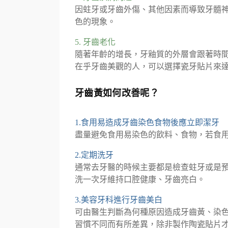
因蛀牙或牙齒外傷、其他因素而導致牙髓
色的現象。
5. 牙齒老化
隨著年齡的增長，牙釉質的外層會跟著時
在乎牙齒美觀的人，可以選擇瓷牙貼片來
牙齒黃如何改善呢？
1.食用易造成牙齒染色食物後應立即潔牙
盡量避免食用易染色的飲料、食物，若食
2.定期洗牙
通常去牙醫的時候主要都是檢查蛀牙或是
洗一次牙維持口腔健康、牙齒亮白。
3.美容牙科進行牙齒美白
可由醫生判斷為何種原因造成牙齒黃、染
習慣不同而有所差異，除非製作陶瓷貼片