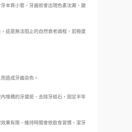
於牙本質小管，牙齒就會出現色素沈澱、變
是，這是無法阻止的自然衰老過程，若極度
上而造成牙齒染色。
腔內堆積的牙菌斑、去除牙結石，固定半年
程效果有限、維持時間會依飲食習慣、潔牙