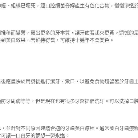
神經、組織已壞死，經口腔細菌分解產生有色化合物，慢慢滲透
間推移而變薄，露出更多的牙本質，讓牙齒看起來更黃。遺憾的
達到美白效果，若維持得當，可維持十幾年不會變色。
用後應盡快於用餐後進行潔牙、漱口，以避免食物殘留著於牙齒
預防牙周病等等，但是現在也有很多牙醫提倡洗牙。可以洗掉口
色，並針對不同原因建議合適的牙齒美白療程。通常美白牙齒療
才可讓一口白牙的夢想一勞永逸。