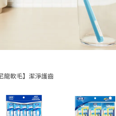
尼龍軟毛】潔淨護齒