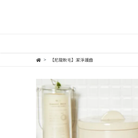
【尼龍軟毛】潔淨護齒