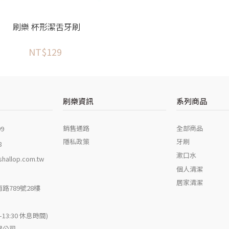
刷樂 杯形潔舌牙刷
NT$129
刷樂資訊
系列商品
銷售通路
全部商品
99
隱私政策
牙刷
8
漱口水
hallop.com.tw
個人清潔
居家清潔
路789號28樓
:00-13:30 休息時間)
限公司