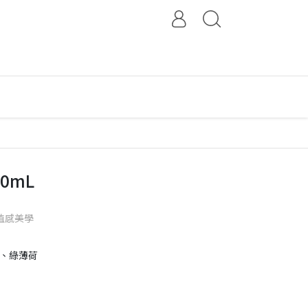
0mL
植感美學
香、綠薄荷