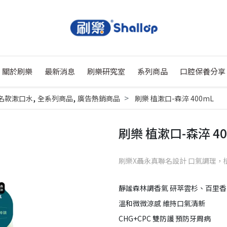
關於刷樂
最新消息
刷樂研究室
系列商品
口腔保養分享
,
,
名款漱口水
全系列商品
廣告熱銷商品
刷樂 植漱口-森淬 400mL
刷樂 植漱口-森淬 40
刷樂X聶永真聯名設計 口氣調理，
靜謐森林調香氣 研萃雲杉、百里
溫和微微涼感 維持口氣清新
CHG+CPC 雙防護 預防牙周病