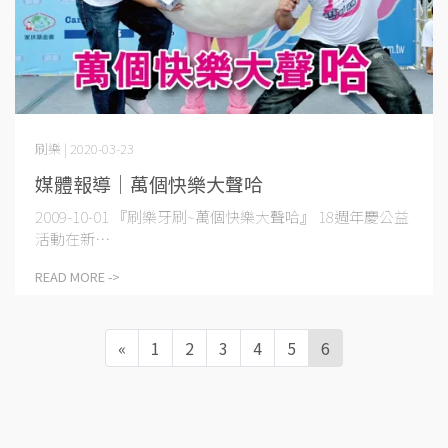
刷樂 | 2020-03-23
媒體報導│萬個快樂大聲哈
2009-10-01 『刷樂牙刷~萬個快樂大聲哈』 18週年慶公益
活動在新⋯
READ MORE ->
«
1
2
3
4
5
6