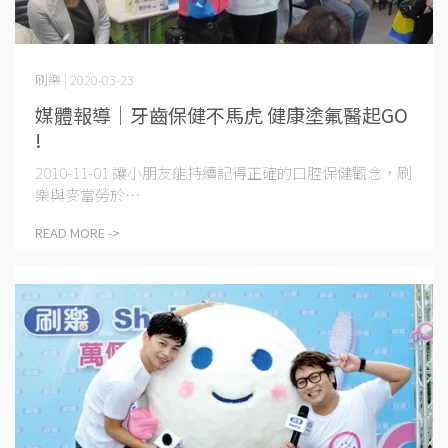
刷樂 | 2020-03-23
媒體報導│牙齒保健不馬虎 健康塗氟醫起GO
!
2010-11-01 讓小朋友能持續記得正確的口腔保健觀念，刷
樂與麥當勞於⋯
READ MORE ->