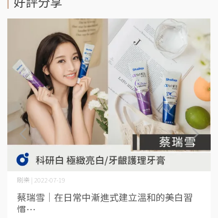
好評分享
刷樂 | 2022-07-19
蔡瑞雪│在日常中漸進式建立溫和的美白習
慣⋯